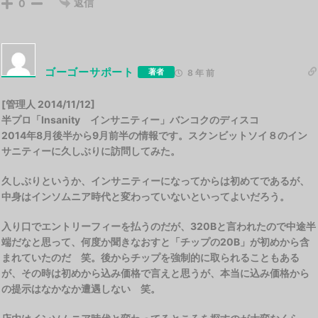
返信
0
ゴーゴーサポート
著者
8 年 前
[管理人 2014/11/12]
半プロ「Insanity インサニティー」バンコクのディスコ
2014年8月後半から9月前半の情報です。スクンビットソイ８のイン
サニティーに久しぶりに訪問してみた。
久しぶりというか、インサニティーになってからは初めてであるが、
中身はインソムニア時代と変わっていないといってよいだろう。
入り口でエントリーフィーを払うのだが、320Bと言われたので中途半
端だなと思って、何度か聞きなおすと「チップの20B」が初めから含
まれていたのだ 笑。後からチップを強制的に取られることもある
が、その時は初めから込み価格で言えと思うが、本当に込み価格から
の提示はなかなか遭遇しない 笑。