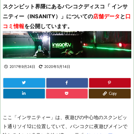
スクンビット界隈にあるバンコクディスコ「 インサ
ニティー（INSANITY）」についての
店舗データ
と
口
コミ情報
を公開しています。
2017年9月24日
2020年5月14日
Copy
ここ「インサニティー」は、夜遊びの中心地のスクンビッ
ト通りソイ12に位置していて、バンコクに夜遊びメインで