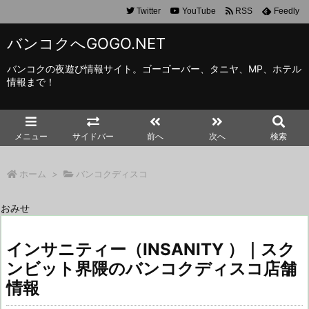
Twitter
YouTube
RSS
Feedly
バンコクへGOGO.NET
バンコクの夜遊び情報サイト。ゴーゴーバー、タニヤ、MP、ホテル
情報まで！
メニュー
サイドバー
前へ
次へ
検索
ホーム
>
バンコクディスコ
おみせ
インサニティー（INSANITY ）｜スク
ンビット界隈のバンコクディスコ店舗
情報