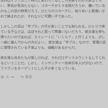
店内はインソムニア時代と変わってるところを探すのが大変なくら
い、変化が見当たらない。コヨーテが１０名程だろうか、働いている
のもこの店の特長だろう。ひとりのコヨーテに、知り合いと勘違いさ
れて絡まれたが、それなりに可愛い子であった。
しかしこの店は「半プロ」の子が多いことでも知られる。ひとりで来
ている子などは、ほぼそれと思って間違いないだろう。彼女達を持ち
帰りたいのであれば、ストレートに「いくら？」と行くよりも、少し
一緒に遊んでからの方がよい。 彼女達は「半プロ」なので、普通の店
に管理されている子達よりも、値幅があるからだ。
彼女達も自分たちが楽しければ、それだけディスカウントもしてくれ
るということだ。しかし、インサニティー自体日本人が少ないので、
ファランをターゲットにした子が多くなっている。
返信
0