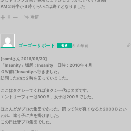
AM２時半か３時くらいには終了となりました
返信
0
ゴーゴーサポート
著者
8 年 前
[samiさん 2016/08/30]
「Insanity」場所：Insanity 日時：2016年４月
ＧＷ前にInsanityへ行きました。
訪問したのは２時を回っていました。
ここはタクシーでくればタクシー代はタダです。
エントリーフィーは300Ｂ、女子は200Ｂでした。
ほとんどがプロの集団であった。踊って仲が良くなると2000Ｂとい
われ、違う子に声を掛けました。
この日は皆プロ集団でした。