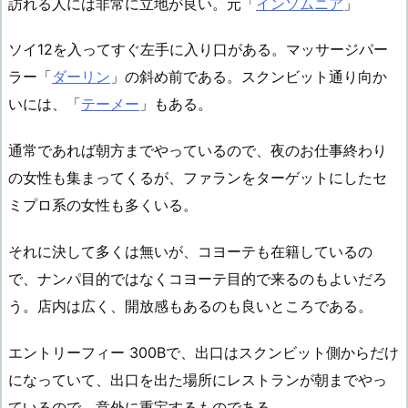
訪れる人には非常に立地が良い。元「
インソムニア
」
ソイ12を入ってすぐ左手に入り口がある。マッサージパー
ラー「
ダーリン
」の斜め前である。スクンビット通り向か
いには、「
テーメー
」もある。
通常であれば朝方までやっているので、夜のお仕事終わり
の女性も集まってくるが、ファランをターゲットにしたセ
ミプロ系の女性も多くいる。
それに決して多くは無いが、コヨーテも在籍しているの
で、ナンパ目的ではなくコヨーテ目的で来るのもよいだろ
う。店内は広く、開放感もあるのも良いところである。
エントリーフィー 300Bで、出口はスクンビット側からだけ
になっていて、出口を出た場所にレストランが朝までやっ
ているので、意外に重宝するものである。