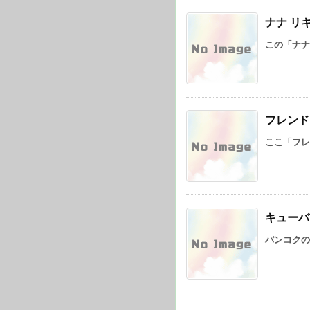
ナナ リ
この「ナナ
フレンド
ここ「フレ
キューバ
バンコクの