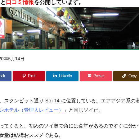
タ
と
口コミ情報
を公開しています。
20年5月14日
ook
Pin it
LinkedIn
Pocket
Copy
スクンビット通り Soi 14 に位置している。エアアジア系の
ンホテル（管理人レビュー）
」と同じソイだ。
ってくると、初めのソイ奥で角には食堂があるのですぐに分か
食堂は結構おススメである。