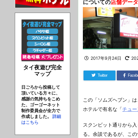
についての
店舗デー
2017年9月24日
20
タイ夜遊び完全
マップ
Twitter
Faceb
日ごろから投稿して
頂いている方々に、
感謝の気持ちをこめ
この「ソムズヘブン」は、
た、ゴーゴーネット
ホテルで有名な「
チュー
制作委員会が全力で
作成しました。
詳細
はこちら
スクンビット通りから入
る。余談であるが、この