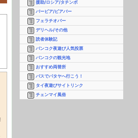
援助/ロシア/タチンボ
バービア/ビアバー
フェラチオバー
デリヘル/その他
読者体験記
バンコク夜遊び人気投票
バンコクの観光地
おすすめ両替所
バスでパタヤへ行こう！
タイ夜遊びサイトリンク
チェンマイ風俗
ま
兼
し