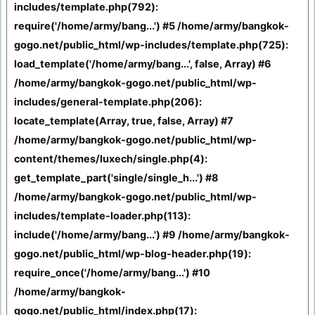
includes/template.php(792):
require('/home/army/bang...') #5 /home/army/bangkok-
gogo.net/public_html/wp-includes/template.php(725):
load_template('/home/army/bang...', false, Array) #6
/home/army/bangkok-gogo.net/public_html/wp-
includes/general-template.php(206):
locate_template(Array, true, false, Array) #7
/home/army/bangkok-gogo.net/public_html/wp-
content/themes/luxech/single.php(4):
get_template_part('single/single_h...') #8
/home/army/bangkok-gogo.net/public_html/wp-
includes/template-loader.php(113):
include('/home/army/bang...') #9 /home/army/bangkok-
gogo.net/public_html/wp-blog-header.php(19):
require_once('/home/army/bang...') #10
/home/army/bangkok-
gogo.net/public_html/index.php(17):