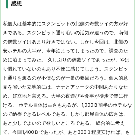
感想
私個人は基本的にスクンビットの北側の奇数ソイの方が好
きである。スクンビット通り沿いの活気が違うので、南側
の偶数ソイはあまり好きではない。しかし今回は、北側の
安ホテルの大半が、今年泊まってしまったので、調査のた
めに泊まってみた。 久しぶりの偶数ソイであったが、やは
り慣れていないのもあり不便に感じてしまう。スクンビッ
ト通りを渡るのが不便なのが一番の要因だろう。個人的意
見を省いた立地的には、ナナとアソークの中間あたりなた
め、好立地と言える。大半の夜遊びや食事が徒歩で楽に行
ける。 ホテル自体は古さもあるが、1,000Ｂ前半のホテルな
ので納得できるレベルである。しかし部屋自体の広さは、
あと少しでよいので欲しいところである。 総合的に考え
て、今回1,400Ｂであったが、あと300Ｂ程度安ければ、も