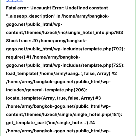
Fatal error
: Uncaught Error: Undefined constant
"_aioseop_description" in /home/army/bangkok-
gogo.net/public_html/wp-
content/themes/luxech/inc/single_hotel_info.php:163
Stack trace: #0 /home/army/bangkok-
gogo.net/public_html/wp-includes/template.php(792):
require() #1 /home/army/bangkok-
gogo.net/public_html/wp-includes/template.php(725):
load_template('/home/army/bang...', false, Array) #2
/home/army/bangkok-gogo.net/public_html/wp-
includes/general-template.php(206):
locate_template(Array, true, false, Array) #3
/home/army/bangkok-gogo.net/public_html/wp-
content/themes/luxech/single/single_hotel.php(181):
get_template_part('inc/single_hote...') #4
/home/army/bangkok-gogo.net/public_html/wp-