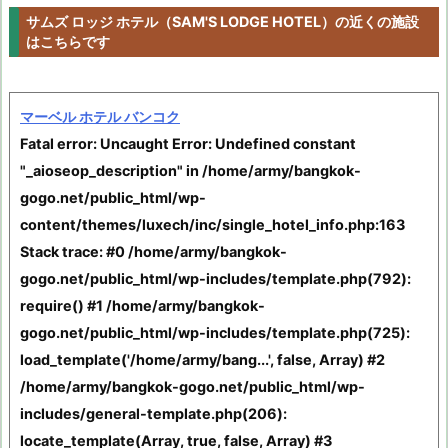
サムズ ロッジ ホテル（SAM'S LODGE HOTEL）の近くの施設
はこちらです
マーベル ホテル バンコク
Fatal error
: Uncaught Error: Undefined constant
"_aioseop_description" in /home/army/bangkok-
gogo.net/public_html/wp-
content/themes/luxech/inc/single_hotel_info.php:163
Stack trace: #0 /home/army/bangkok-
gogo.net/public_html/wp-includes/template.php(792):
require() #1 /home/army/bangkok-
gogo.net/public_html/wp-includes/template.php(725):
load_template('/home/army/bang...', false, Array) #2
/home/army/bangkok-gogo.net/public_html/wp-
includes/general-template.php(206):
locate_template(Array, true, false, Array) #3