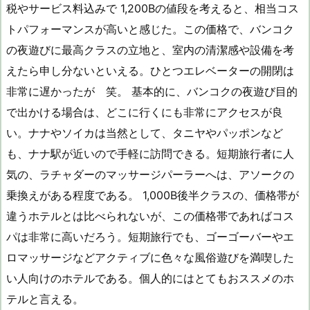
税やサービス料込みで 1,200Bの値段を考えると、相当コス
トパフォーマンスが高いと感じた。この価格で、バンコク
の夜遊びに最高クラスの立地と、室内の清潔感や設備を考
えたら申し分ないといえる。ひとつエレベーターの開閉は
非常に遅かったが 笑。 基本的に、バンコクの夜遊び目的
で出かける場合は、どこに行くにも非常にアクセスが良
い。ナナやソイカは当然として、タニヤやパッポンなど
も、ナナ駅が近いので手軽に訪問できる。短期旅行者に人
気の、ラチャダーのマッサージパーラーへは、アソークの
乗換えがある程度である。 1,000B後半クラスの、価格帯が
違うホテルとは比べられないが、この価格帯であればコス
パは非常に高いだろう。短期旅行でも、ゴーゴーバーやエ
ロマッサージなどアクティブに色々な風俗遊びを満喫した
い人向けのホテルである。個人的にはとてもおススメのホ
テルと言える。