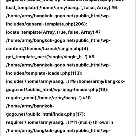
load_template('/home/army/bang...', false, Array) #6
/home/army/bangkok-gogo.net/public_html/wp-
includes/general-template.php(206):
locate_template(Array, true, false, Array) #7
/home/army/bangkok-gogo.net/public_html/wp-
content/themes/luxech/single.php(4):
get_template_part('single/single_h...') #8
/home/army/bangkok-gogo.net/public_html/wp-
includes/template-loader.php(113):
include('/home/army/bang...') #9 /home/army/bangkok-
gogo.net/public_html/wp-blog-header.php(19):
require_once('/home/army/bang...') #10
/home/army/bangkok-
gogo.net/public_html/index.php(17):
require('/home/army/bang...') #11 {main} thrown in
/home/army/bangkok-gogo.net/public_html/wp-