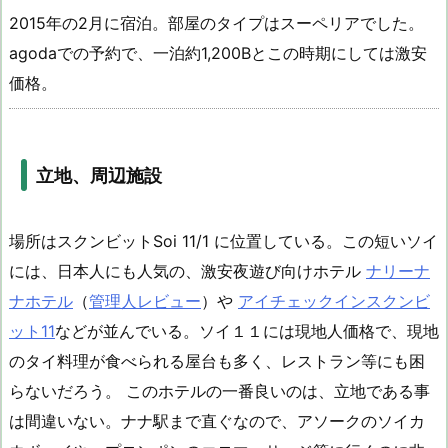
2015年の2月に宿泊。部屋のタイプはスーペリアでした。
agodaでの予約で、一泊約1,200Bとこの時期にしては激安
価格。
立地、周辺施設
場所はスクンビットSoi 11/1 に位置している。この短いソイ
には、日本人にも人気の、激安夜遊び向けホテル
ナリーナ
ナホテル
（
管理人レビュー
）や
アイチェックインスクンビ
ット11
などが並んでいる。ソイ１１には現地人価格で、現地
のタイ料理が食べられる屋台も多く、レストラン等にも困
らないだろう。 このホテルの一番良いのは、立地である事
は間違いない。ナナ駅まで直ぐなので、アソークのソイカ