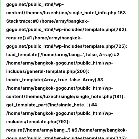
gogo.net/public_html/wp-
content/themes/luxech/inc/single_hotel_info.php:163
Stack trace: #0 /home/army/bangkok-
gogo.net/public_html/wp-includes/template.php(792):
require() #1 /home/army/bangkok-
gogo.net/public_html/wp-includes/template.php(725):
load_template('/home/army/bang...', false, Array) #2
/home/army/bangkok-gogo.net/public_html/wp-
includes/general-template.php(206):
locate_template(Array, true, false, Array) #3
/home/army/bangkok-gogo.net/public_html/wp-
content/themes/luxech/single/single_hotel.php(181):
get_template_part('inc/single_hote...') #4
/home/army/bangkok-gogo.net/public_html/wp-
includes/template.php(792):
require('/home/army/bang...') #5 /home/army/bangkok-
gogo.net/public_html/wp-includes/template.php(725):