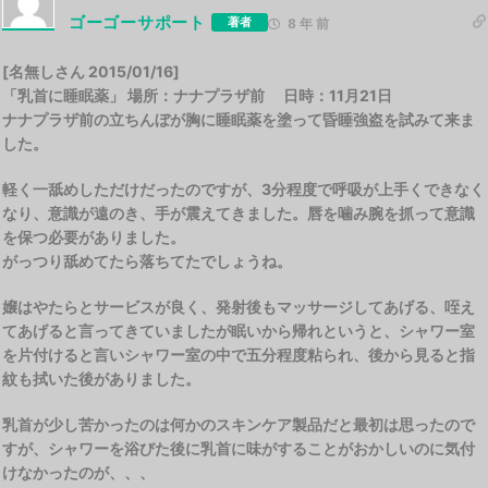
ゴーゴーサポート
著者
8 年 前
[名無しさん 2015/01/16]
「乳首に睡眠薬」 場所：ナナプラザ前 日時：11月21日
ナナプラザ前の立ちんぼが胸に睡眠薬を塗って昏睡強盗を試みて来ま
した。
軽く一舐めしただけだったのですが、3分程度で呼吸が上手くできなく
なり、意識が遠のき、手が震えてきました。唇を噛み腕を抓って意識
を保つ必要がありました。
がっつり舐めてたら落ちてたでしょうね。
嬢はやたらとサービスが良く、発射後もマッサージしてあげる、咥え
てあげると言ってきていましたが眠いから帰れというと、シャワー室
を片付けると言いシャワー室の中で五分程度粘られ、後から見ると指
紋も拭いた後がありました。
乳首が少し苦かったのは何かのスキンケア製品だと最初は思ったので
すが、シャワーを浴びた後に乳首に味がすることがおかしいのに気付
けなかったのが、、、