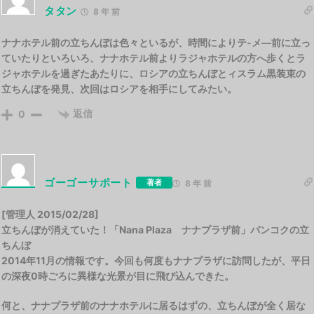
タタン
8 年 前
ナナホテル前の立ちんぼは色々といるが、時間によりテ‐メ―前に立っ
ていたりといろいろ、ナナホテル前よりラジャホテルの方へ歩くとラ
ジャホテルを過ぎたあたりに、ロシアの立ちんぼとィスラム黒装束の
立ちんぼを発見、次回はロシアを相手にしてみたい。
返信
0
ゴーゴーサポート
著者
8 年 前
[管理人 2015/02/28]
立ちんぼが消えていた！「Nana Plaza ナナプラザ前」バンコクの立
ちんぼ
2014年11月の情報です。今回も何度もナナプラザに訪問したが、平日
の深夜0時ごろに異様な光景が目に飛び込んできた。
何と、ナナプラザ前のナナホテルに居るはずの、立ちんぼが全く居な