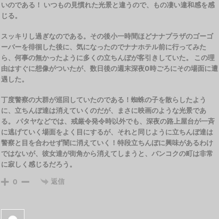
いのである！ いつもの見慣れた光景と違うので、もの凄い違和感を感
じる。
スッキリし過ぎなのである。その後小一時間ほどナナプラザのゴーゴ
ーバーを徘徊した後に、気になったのでナナホテル前に行ってみた
ら、何事の無かったように多くの立ちんぼが客引きしていた。 この理
由はすぐに想像がついたが、数日後の週末深夜0時ごろにその場面に遭
遇した。
丁度警察の大群が巡回していたのである！蜘蛛の子を散らしたよう
に、立ちんぼ達は消えていくのだが、まさに映画のような光景であ
る。 パタヤなどでは、戒厳令発令時以外でも、深夜の路上屋台が一斉
に逃げていく場面をよく目にするが、それと同じように立ちんぼ達は
警察と目を合わせず闇に消えていく！特段立ちんぼに興味があるわけ
ではないが、彼女達が街角から消えてしまうと、バンコクの町は非常
に寂しく感じるだろう。
返信
0