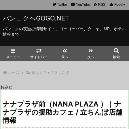
Twitter
YouTube
RSS
Feedly
バンコクへGOGO.NET
バンコクの夜遊び情報サイト。ゴーゴーバー、タニヤ、MP、ホテル
情報まで！
メニュー
サイドバー
前へ
次へ
検索
ホーム
>
援助カフェ / 立ちんぼ
おみせ
ナナプラザ前（NANA PLAZA ）｜ナ
ナプラザの援助カフェ / 立ちんぼ店舗
情報