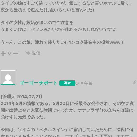
タイプの娘はすごく謝っていたが、気にするなと言いホテルに帰り、
夜から昼頃まで遊んだ(お金いらないと言われた)
タイの女性は嫉妬が凄いのでご注意を
うまくいけば、セフレみたいのが作れるかもしれないですよ
う～ん、この娘、連れて帰りたい(バンコク滞在中の投稿www )
返信
0
ゴーゴーサポート
著者
8 年 前
[管理人 2014/07/21]
2014年5月の情報である。5月20日に戒厳令が発令され、その後に夜
間外出禁止令と大変な時期であったが、ナナプラザ前の立ちんぼ達は
負けずに元気であった。
今回は、ソイ４の「ペタルスイン」に宿泊していたために、深夜に何
度もソイ４を歩くこととなった。ナナプラザを出た正面の、ナナホテ