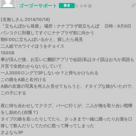
ゴーゴーサポート
著者
8 年 前
[名無しさん 2014/10/18]
「立ちんぼから発展」 場所：ナナプラザ前立ちんぼ 日時：9月9日
バンコクに到着してすぐにナナプラザ前に向かう
朝6:00に立ちんぼいるかと、探したら発見
二人組でカワイイほうをチョイス
1500B
事が済んだ後、お互いに翻訳アプリで会話(私はタイ語はおろか英語も
片言で全然わからない)していて
一人3500ロングで3Pしないか？と持ちかけられる
この娘をA娘と名付ける
A娘の友達の写真を何人か見せてもらうと、ドタイプな娘がいたので、
この子にする
夜に待ち合わせしてクラブ、バーに行くが、二人が俺を取り合い喧嘩
をし始めた(自慢？)
タイプの娘を庇ったりしてたら、さっきまで一緒に踊ったりお酒を口
移しで飲んだりしてたのに怒って帰ってしまった
さよなら3P