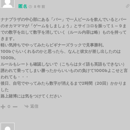
匿名
8 年 前
ナナプラザの中心部にある「バー」で一人ビールを飲んでいるとバー
のオカマママが「ゲームをしましょう」とサイコロを振って１～９ま
での数字を出して数字を消していく（ルール内容は略）ものを持って
きます。
軽い気持ちでやってみたらビギナーズラックで見事勝利。
100bぐらいくれるのかと思ったら、なんと彼女が差し出したのは
1000b。
ルールもレートも確認しないで（こちらはタイ語も英語もできない）
誘われて乗ってしまい勝ったからいいものの負けて1000bよこせと言
われても・・・
後日、自宅でやってみたら数字が消えるまで2時間（20回）かかりま
した
路上賭博には気をつけてください
返信
0