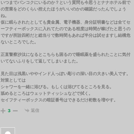
いつまでバンコクにいるのか？という質問も今思うとナナホテル前で
の営業をどのくらい控えたほうがいいのかの確認だったんでしょう
ね。
仮に眠らされたとしても貴金属、電子機器、身分証明書などは全てセ
ーフティーボックスに入れてたのである程度は時間が稼げたと思うの
ですが所詮四桁だと総当りで数時間もあれば半分は試せますし結構危
ないところでした。
正直警察沙汰になるとこちらも困るので睡眠薬を盛られたことに気付
いてないふりをして返してしまいました。
見た目は浅黒いややインド人っぽい彫りの深い目の大きい美人です。
対策としては
シャワーを一緒に浴びる。もしくは浴びてるところを見る。
舐めるところはウェットティッシュなどで拭く。
セイフティーボックスの暗証番号はできるだけ桁数を増やす。
返信
3