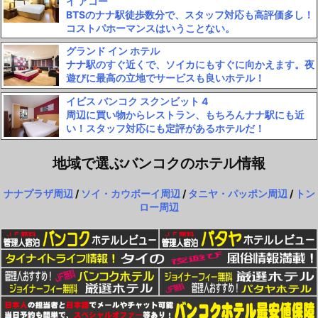
イ アコー
BTSのナナ駅徒歩数分で、スタッフ対応も高評価多し！
コストパホーマンスはいうことない。
グランド イン ホテル
ナナ駅のすぐ近くで、ソイカにもすぐに向かえます。夜
遊びに最高の立地でサービスも良いホテル！
イビス バンコク スクンビット 4
周辺に買い物からレストラン、もちろんナナ駅にも近
い！スタッフ対応にも定評があるホテルだ！
地域で選ぶバンコクのホテル情報
ナナプラザ周辺
/
ソイ・カウボーイ周辺
/
タニヤ・パッポン周辺
/
トン
ロー周辺