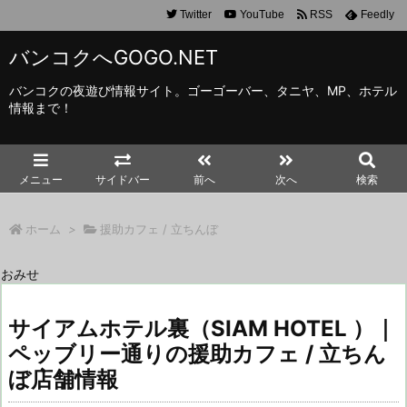
Twitter
YouTube
RSS
Feedly
バンコクへGOGO.NET
バンコクの夜遊び情報サイト。ゴーゴーバー、タニヤ、MP、ホテル
情報まで！
メニュー
サイドバー
前へ
次へ
検索
ホーム
>
援助カフェ / 立ちんぼ
おみせ
サイアムホテル裏（SIAM HOTEL ）｜
ペッブリー通りの援助カフェ / 立ちん
ぼ店舗情報