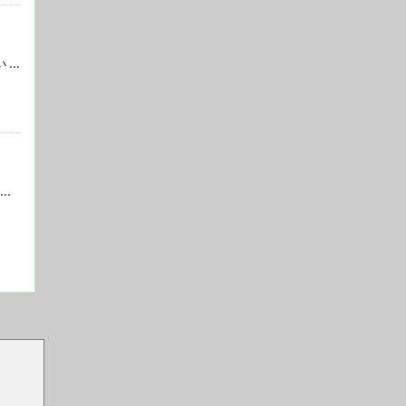
..
..