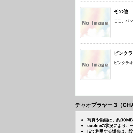
その他
ここ、バン
ピンクラ
ピンクラオ
チャオプラヤー 3（CH
写真や動画は、約30M
cookieの状況によ
IEで利用する場合は、