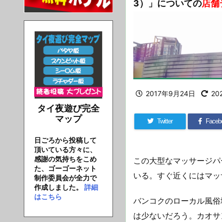
3）」についての
店舗
2017年9月24日
20
タイ夜遊び完全
マップ
Twitter
Faceb
日ごろから投稿して
頂いている方々に、
感謝の気持ちをこめ
この大型なマッサージパ
た、ゴーゴーネット
いる。すぐ近くにはマッ
制作委員会が全力で
作成しました。
詳細
はこちら
バンコクのローカル風俗
は少ないだろう。カオサ