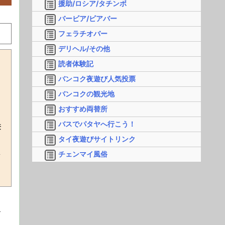
援助/ロシア/タチンボ
バービア/ビアバー
フェラチオバー
デリヘル/その他
読者体験記
バンコク夜遊び人気投票
バンコクの観光地
ま
おすすめ両替所
バスでパタヤへ行こう！
兼
タイ夜遊びサイトリンク
し
チェンマイ風俗
オ