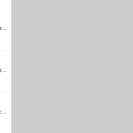
..
..
..