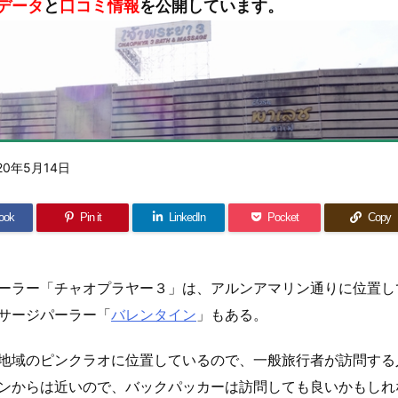
データ
と
口コミ情報
を公開しています。
20年5月14日
ook
Pin it
LinkedIn
Pocket
Copy
ーラー「チャオプラヤー３」は、アルンアマリン通りに位置し
サージパーラー「
バレンタイン
」もある。
地域のピンクラオに位置しているので、一般旅行者が訪問する
ンからは近いので、バックパッカーは訪問しても良いかもしれ