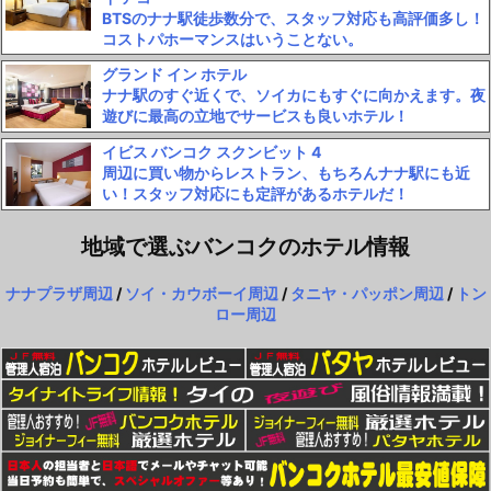
BTSのナナ駅徒歩数分で、スタッフ対応も高評価多し！
コストパホーマンスはいうことない。
グランド イン ホテル
ナナ駅のすぐ近くで、ソイカにもすぐに向かえます。夜
遊びに最高の立地でサービスも良いホテル！
イビス バンコク スクンビット 4
周辺に買い物からレストラン、もちろんナナ駅にも近
い！スタッフ対応にも定評があるホテルだ！
地域で選ぶバンコクのホテル情報
ナナプラザ周辺
/
ソイ・カウボーイ周辺
/
タニヤ・パッポン周辺
/
トン
ロー周辺