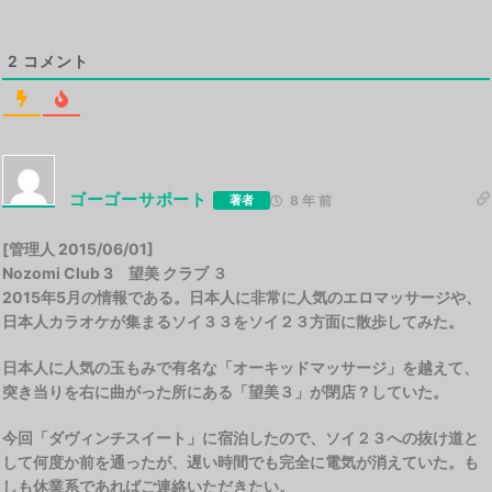
2
コメント
ゴーゴーサポート
著者
8 年 前
[管理人 2015/06/01]
Nozomi Club 3 望美 クラブ ３
2015年5月の情報である。日本人に非常に人気のエロマッサージや、
日本人カラオケが集まるソイ３３をソイ２３方面に散歩してみた。
日本人に人気の玉もみで有名な「オーキッドマッサージ」を越えて、
突き当りを右に曲がった所にある「望美３」が閉店？していた。
今回「ダヴィンチスイート」に宿泊したので、ソイ２３への抜け道と
して何度か前を通ったが、遅い時間でも完全に電気が消えていた。も
しも休業系であればご連絡いただきたい。