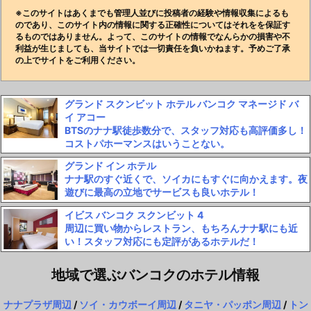
※このサイトはあくまでも管理人並びに投稿者の経験や情報収集によるも
のであり、このサイト内の情報に関する正確性についてはそれをを保証す
るものではありません。よって、このサイトの情報でなんらかの損害や不
利益が生じましても、当サイトでは一切責任を負いかねます。予めご了承
の上でサイトをご利用ください。
グランド スクンビット ホテル バンコク マネージド バ
イ アコー
BTSのナナ駅徒歩数分で、スタッフ対応も高評価多し！
コストパホーマンスはいうことない。
グランド イン ホテル
ナナ駅のすぐ近くで、ソイカにもすぐに向かえます。夜
遊びに最高の立地でサービスも良いホテル！
イビス バンコク スクンビット 4
周辺に買い物からレストラン、もちろんナナ駅にも近
い！スタッフ対応にも定評があるホテルだ！
地域で選ぶバンコクのホテル情報
ナナプラザ周辺
/
ソイ・カウボーイ周辺
/
タニヤ・パッポン周辺
/
トン