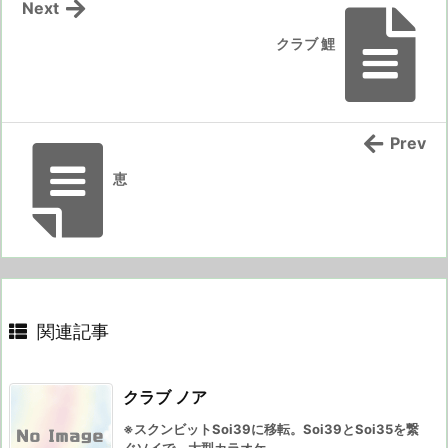
Next
クラブ 鯉
Prev
恵
関連記事
クラブ ノア
※スクンビットSoi39に移転。Soi39とSoi35を繋