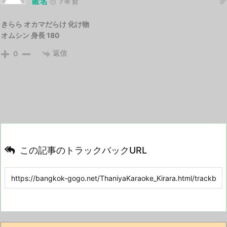
匿名
7 年 前
きらら オカマだらけ 化け物
オムシン 身長 180
返信
0
この記事のトラックバックURL