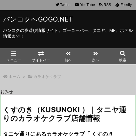
Twitter
YouTube
RSS
Feedly
バンコクへGOGO.NET
バンコクの夜遊び情報サイト。ゴーゴーバー、タニヤ、MP、ホテル
情報まで！
メニュー
サイドバー
前へ
次へ
検索
ホーム
>
カラオケクラブ
おみせ
くすのき（KUSUNOKI ）｜タニヤ通
りのカラオケクラブ店舗情報
タニヤ通りにあるカラオケクラブ「 くすのき