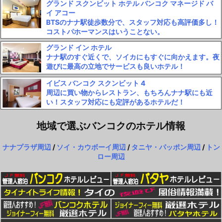
グランド スクンビット ホテル バンコク マネージド バ
イ アコー
BTSのナナ駅徒歩数分で、スタッフ対応も高評価多し！
コストパホーマンスはいうことない。
グランド イン ホテル
ナナ駅のすぐ近くで、ソイカにもすぐに向かえます。夜
遊びに最高の立地でサービスも良いホテル！
イビス バンコク スクンビット 4
周辺に買い物からレストラン、もちろんナナ駅にも近
い！スタッフ対応にも定評があるホテルだ！
地域で選ぶバンコクのホテル情報
ナナプラザ周辺
/
ソイ・カウボーイ周辺
/
タニヤ・パッポン周辺
/
トン
ロー周辺