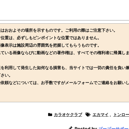
報はおおよその場所を示すものです。ご利用の際はご注意下さい。
す位置は、必ずしもピンポイントな位置ではありません。
画像表示は施設周辺の雰囲気を把握してもらうものです。
れている画像ならびに動画などの著作権は、すべてその権利者に帰属し
報を利用して発生した如何なる損害も、当サイトでは一切の責任を負い
下さい。
除依頼などについては、お手数ですがメールフォームでご連絡をお願い
カラオケクラブ
エカマイ
,
トンロ
Posted by
ゴーゴーサポー