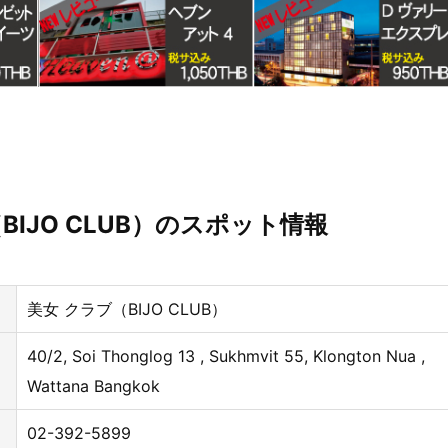
BIJO CLUB）のスポット情報
美女 クラブ（BIJO CLUB）
40/2, Soi Thonglog 13 , Sukhmvit 55, Klongton Nua ,
Wattana Bangkok
02-392-5899