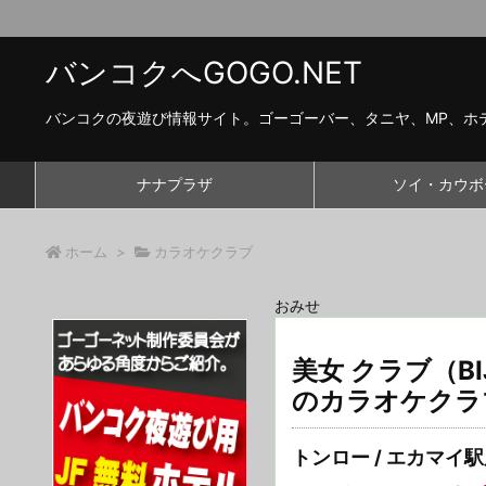
バンコクへGOGO.NET
バンコクの夜遊び情報サイト。ゴーゴーバー、タニヤ、MP、ホ
ナナプラザ
ソイ・カウボ
ホーム
>
カラオケクラブ
おみせ
美女 クラブ（BI
のカラオケクラ
トンロー / エカマイ