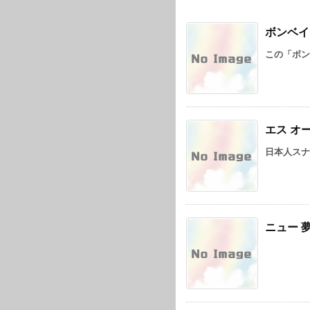
ボンベイ
この「ボン
エス オー
日本人スナッ
ニュー 