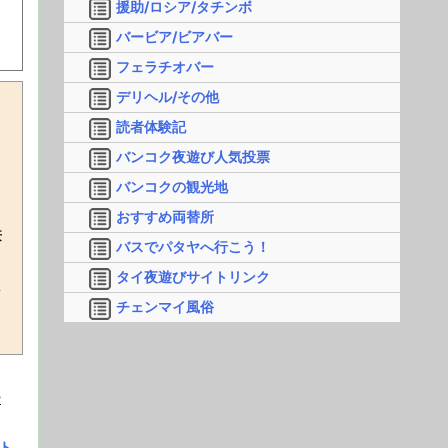
援助/ロシア/タチンボ
バービア/ビアバー
フェラチオバー
デリヘル/その他
読者体験記
バンコク夜遊び人気投票
ま
バンコクの観光地
おすすめ両替所
兼
バスでパタヤへ行こう！
タイ夜遊びサイトリンク
し
チェンマイ風俗
ー
ト