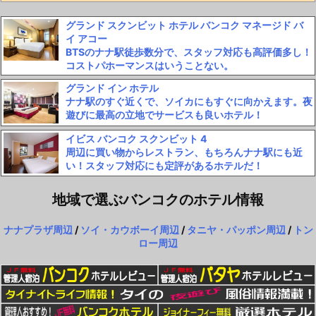
グランド スクンビット ホテル バンコク マネージド バ
イ アコー
BTSのナナ駅徒歩数分で、スタッフ対応も高評価多し！
コストパホーマンスはいうことない。
グランド イン ホテル
ナナ駅のすぐ近くで、ソイカにもすぐに向かえます。夜
遊びに最高の立地でサービスも良いホテル！
イビス バンコク スクンビット 4
周辺に買い物からレストラン、もちろんナナ駅にも近
い！スタッフ対応にも定評があるホテルだ！
地域で選ぶバンコクのホテル情報
ナナプラザ周辺
/
ソイ・カウボーイ周辺
/
タニヤ・パッポン周辺
/
トン
ロー周辺