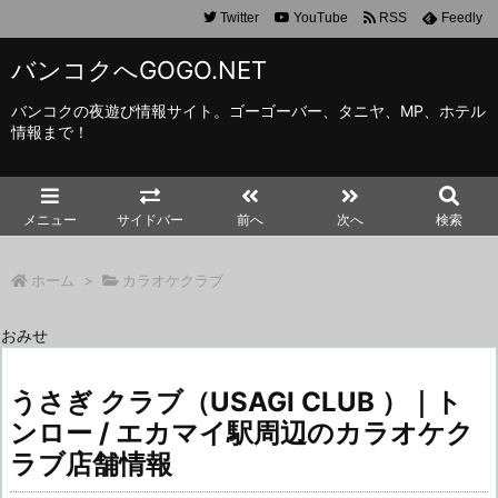
Twitter
YouTube
RSS
Feedly
バンコクへGOGO.NET
バンコクの夜遊び情報サイト。ゴーゴーバー、タニヤ、MP、ホテル
情報まで！
メニュー
サイドバー
前へ
次へ
検索
ホーム
>
カラオケクラブ
おみせ
うさぎ クラブ（USAGI CLUB ）｜ト
ンロー / エカマイ駅周辺のカラオケク
ラブ店舗情報