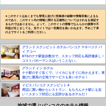
※このサイトはあくまでも管理人並びに投稿者の経験や情報収集によるも
のであり、このサイト内の情報に関する正確性についてはそれをを保証す
るものではありません。よって、このサイトの情報でなんらかの損害や不
利益が生じましても、当サイトでは一切責任を負いかねます。予めご了承
の上でサイトをご利用ください。
グランド スクンビット ホテル バンコク マネージド バ
イ アコー
BTSのナナ駅徒歩数分で、スタッフ対応も高評価多し！
コストパホーマンスはいうことない。
グランド イン ホテル
ナナ駅のすぐ近くで、ソイカにもすぐに向かえます。夜
遊びに最高の立地でサービスも良いホテル！
イビス バンコク スクンビット 4
周辺に買い物からレストラン、もちろんナナ駅にも近
い！スタッフ対応にも定評があるホテルだ！
地域で選ぶバンコクのホテル情報