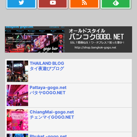
THAILAND BLOG
タイ夜遊びブログ
Pattaya-gogo.net
パタヤGOGO.NET
ChiangMai-gogo.net
チェンマイGOGO.NET
Phuket.-gogo.net