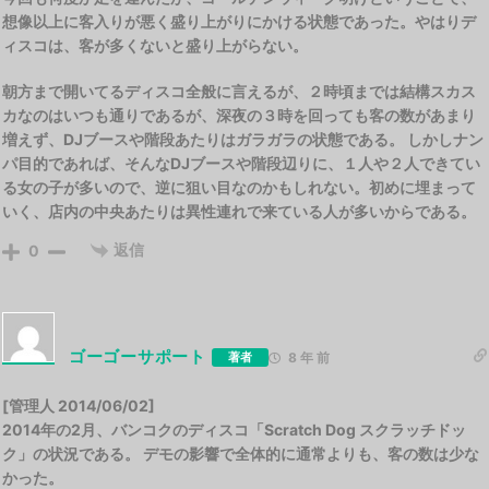
想像以上に客入りが悪く盛り上がりにかける状態であった。やはりデ
ィスコは、客が多くないと盛り上がらない。
朝方まで開いてるディスコ全般に言えるが、２時頃までは結構スカス
カなのはいつも通りであるが、深夜の３時を回っても客の数があまり
増えず、DJブースや階段あたりはガラガラの状態である。 しかしナン
パ目的であれば、そんなDJブースや階段辺りに、１人や２人できてい
る女の子が多いので、逆に狙い目なのかもしれない。初めに埋まって
いく、店内の中央あたりは異性連れで来ている人が多いからである。
返信
0
ゴーゴーサポート
著者
8 年 前
[管理人 2014/06/02]
2014年の2月、バンコクのディスコ「Scratch Dog スクラッチドッ
ク」の状況である。 デモの影響で全体的に通常よりも、客の数は少な
かった。