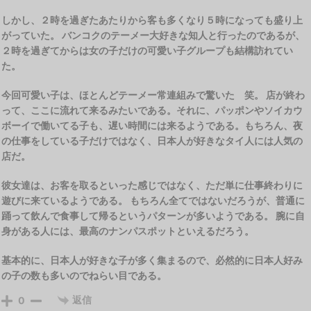
しかし、２時を過ぎたあたりから客も多くなり５時になっても盛り上
がっていた。 バンコクのテーメー大好きな知人と行ったのであるが、
２時を過ぎてからは女の子だけの可愛い子グループも結構訪れてい
た。
今回可愛い子は、ほとんどテーメー常連組みで驚いた 笑。 店が終わ
って、ここに流れて来るみたいである。それに、パッポンやソイカウ
ボーイで働いてる子も、遅い時間には来るようである。もちろん、夜
の仕事をしている子だけではなく、日本人が好きなタイ人には人気の
店だ。
彼女達は、お客を取るといった感じではなく、ただ単に仕事終わりに
遊びに来ているようである。 もちろん全てではないだろうが、普通に
踊って飲んで食事して帰るというパターンが多いようである。 腕に自
身がある人には、最高のナンパスポットといえるだろう。
基本的に、日本人が好きな子が多く集まるので、必然的に日本人好み
の子の数も多いのでねらい目である。
返信
0