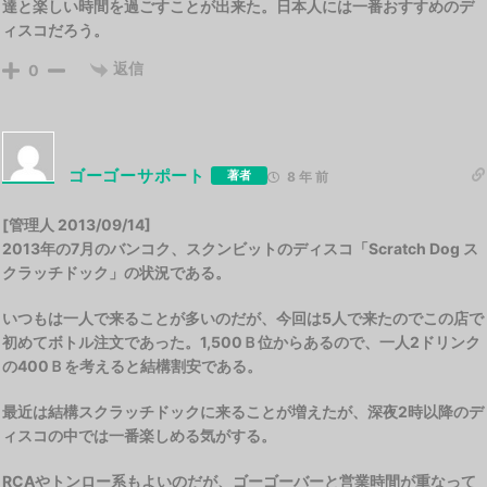
達と楽しい時間を過ごすことが出来た。日本人には一番おすすめのデ
ィスコだろう。
返信
0
ゴーゴーサポート
著者
8 年 前
[管理人 2013/09/14]
2013年の7月のバンコク、スクンビットのディスコ「Scratch Dog ス
クラッチドック」の状況である。
いつもは一人で来ることが多いのだが、今回は5人で来たのでこの店で
初めてボトル注文であった。1,500Ｂ位からあるので、一人2ドリンク
の400Ｂを考えると結構割安である。
最近は結構スクラッチドックに来ることが増えたが、深夜2時以降のデ
ィスコの中では一番楽しめる気がする。
RCAやトンロー系もよいのだが、ゴーゴーバーと営業時間が重なって