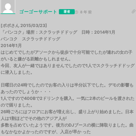
ゴーゴーサポート
著者
8 年 前
[ポポさん 2015/03/23]
「バンコク」場所：スクラッチドドッグ 日時：2014年1月
バンコク スクラッチドドッグ
2014年1月
はじめてでしたがアソークから徒歩で十分可能でしたが連れの女の子
がいると嫌がる距離かもしれません。
今回、友人が一緒ではありませんでしたので1人でスクラッチドドッグ
に潜入しました。
日曜日の24時でしたのでお客の入りは半分以下でした。デモの影響も
あったのでしょうか・・・
1人ですので400Bで2ドリンクを購入。一気に2本のビールを渡された
ので困りました。
26時ごろにはフロアにお客が増え出し、盛り上がり始めました。日本
人は1割ほどでその他のアジア人が
多数を占めていたようです。後方のDJブースの横に陣取りました。曲
もなかなかよかったのですが、入店が早か った