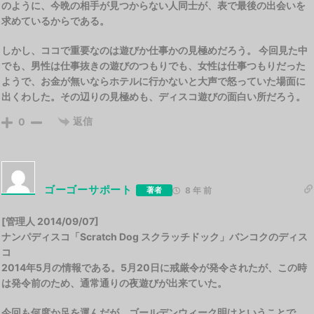
のように、今晩の相手が見つからない人同士が、表で最後の出会いを
求めているからである。
しかし、ココで重要なのは遊びか仕事かの見極めだろう。 今回見た中
でも、男性は仕事抜きの遊びのつもりでも、女性は仕事つもりだった
ようで、お金が無いならホテルに行かないと大声で怒っていた場面に
出くわした。その辺りの見極めも、ディスコ遊びの面白い所だろう。
返信
0
ゴーゴーサポート
著者
8 年 前
[管理人 2014/09/07]
ナンパディスコ「Scratch Dog スクラッチドック」バンコクのディス
コ
2014年5月の情報である。5月20日に戒厳令が発令されたが、この時
は発令前のため、通常通りの夜遊びが出来ていた。
今回も何度か足を運んだが、ゴールデンウィーク明けということで、