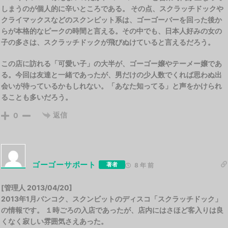
しまうのが個人的に辛いところである。 その点、スクラッチドックや
クライマックスなどのスクンビット系は、ゴーゴーバーを回った後か
らが本格的なピークの時間と言える。その中でも、日本人好みの女の
子の多さは、スクラッチドックが飛びぬけていると言えるだろう。
この店に訪れる「可愛い子」の大半が、ゴーゴー嬢やテーメー嬢であ
る。今回は友達と一緒であったが、男だけの少人数でくれば思わぬ出
会いが待っているかもしれない。「あなた知ってる」と声をかけられ
ることも多いだろう。
返信
0
ゴーゴーサポート
著者
8 年 前
[管理人 2013/04/20]
2013年1月バンコク、スクンビットのディスコ「スクラッチドック」
の情報です。 １時ごろの入店であったが、店内にはさほど客入りは良
くなく寂しい雰囲気さえあった。