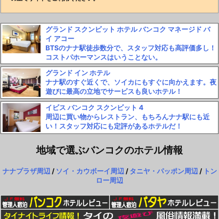
グランド スクンビット ホテル バンコク マネージド バ
イ アコー
BTSのナナ駅徒歩数分で、スタッフ対応も高評価多し！
コストパホーマンスはいうことない。
グランド イン ホテル
ナナ駅のすぐ近くで、ソイカにもすぐに向かえます。夜
遊びに最高の立地でサービスも良いホテル！
イビス バンコク スクンビット 4
周辺に買い物からレストラン、もちろんナナ駅にも近
い！スタッフ対応にも定評があるホテルだ！
地域で選ぶバンコクのホテル情報
ナナプラザ周辺
/
ソイ・カウボーイ周辺
/
タニヤ・パッポン周辺
/
トン
ロー周辺