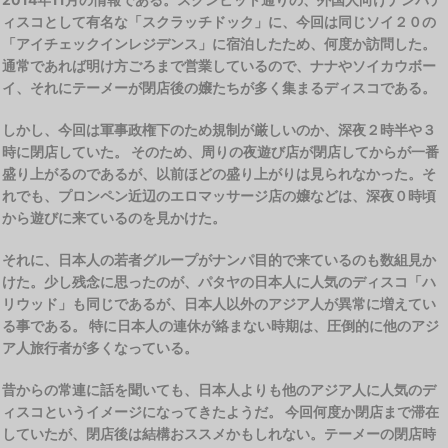
ィスコとして有名な「スクラッチドック」に、今回は同じソイ２０の
「アイチェックインレジデンス」に宿泊したため、何度か訪問した。
通常であれば明け方ごろまで営業しているので、ナナやソイカウボー
イ、それにテーメーが閉店後の嬢たちが多く集まるディスコである。
しかし、今回は軍事政権下のため規制が厳しいのか、深夜２時半や３
時に閉店していた。 そのため、周りの夜遊び店が閉店してからが一番
盛り上がるのであるが、以前ほどの盛り上がりは見られなかった。そ
れでも、プロンペン近辺のエロマッサージ店の嬢などは、深夜０時頃
から遊びに来ているのを見かけた。
それに、日本人の若者グループがナンパ目的で来ているのも数組見か
けた。少し残念に思ったのが、パタヤの日本人に人気のディスコ「ハ
リウッド」も同じであるが、日本人以外のアジア人が異常に増えてい
る事である。 特に日本人の連休が絡まない時期は、圧倒的に他のアジ
ア人旅行者が多くなっている。
昔からの常連に話を聞いても、日本人よりも他のアジア人に人気のデ
ィスコというイメージになってきたようだ。 今回何度か閉店まで滞在
していたが、閉店後は結構おススメかもしれない。テーメーの閉店時