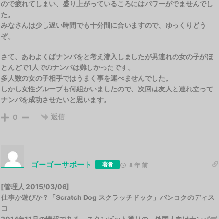
ので疲れてしまい、盛り上がっているころにはパワーがでませんでし
た。
みなさんは少し遅い時間でも十分間に合いますので、ゆっくりどう
ぞ。
さて、あわよくばナンパをと考え潜入しましたが男連れの女の子がほ
とんどで1人でのナンパは難しかったです。
多人数の女の子相手ではうまく事を運べませんでした。
しかし女性グループも何組かいましたので、次回は友人と連れ立って
ナンパを成功させたいと思います。
返信
0
ゴーゴーサポート
著者
8 年 前
[管理人 2015/03/06]
仕事か遊びか？「Scratch Dog スクラッチドック」バンコクのディス
コ
2014年11月の情報である。スクンビット通りの、外国人向けナンパデ