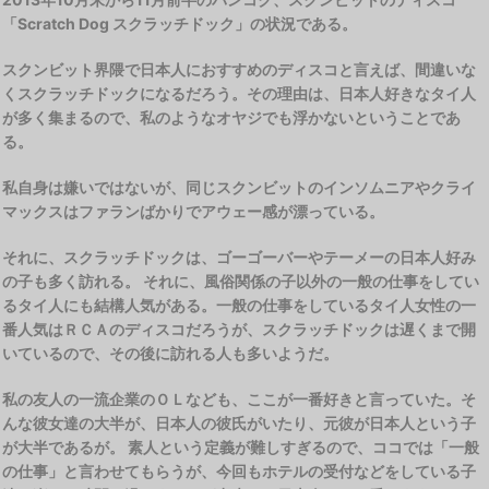
「Scratch Dog スクラッチドック」の状況である。
スクンビット界隈で日本人におすすめのディスコと言えば、間違いな
くスクラッチドックになるだろう。その理由は、日本人好きなタイ人
が多く集まるので、私のようなオヤジでも浮かないということであ
る。
私自身は嫌いではないが、同じスクンビットのインソムニアやクライ
マックスはファランばかりでアウェー感が漂っている。
それに、スクラッチドックは、ゴーゴーバーやテーメーの日本人好み
の子も多く訪れる。 それに、風俗関係の子以外の一般の仕事をしてい
るタイ人にも結構人気がある。一般の仕事をしているタイ人女性の一
番人気はＲＣＡのディスコだろうが、スクラッチドックは遅くまで開
いているので、その後に訪れる人も多いようだ。
私の友人の一流企業のＯＬなども、ここが一番好きと言っていた。そ
んな彼女達の大半が、日本人の彼氏がいたり、元彼が日本人という子
が大半であるが。 素人という定義が難しすぎるので、ココでは「一般
の仕事」と言わせてもらうが、今回もホテルの受付などをしている子