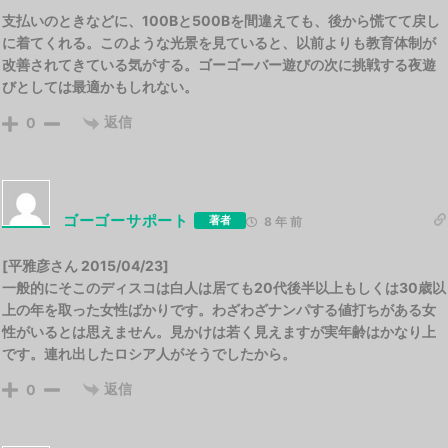
支払いのときなどに、100Bと500Bを間違えても、後から慌てて戻し
に着てくれる。このような光景を見ていると、以前よりも教育体制が
改善されてきている気がする。ゴーゴーバー遊びの次に挑戦する夜遊
びとしては最適かもしれない。
返信
0
ゴーゴーサポート
著者
8 年 前
[平雅彦さん 2015/04/23]
一般的にそこのディスコは白人は居ても20代後半以上もしくは30歳以
上の年を取った女性ばかりです。わざわざナンパする値打ちがある女
性がいるとは思えません。見かけは若く見えますが実年齢はかなり上
です。連れ出したロシア人がそうでしたから。
返信
0