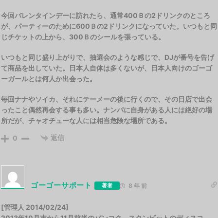
今回バレンタインデーに訪れたら、通常400Ｂの2ドリンクのところ
が、パーティーのために600Ｂの2ドリンクになっていた。いつもと同
じチケットの上から、300Ｂのシールを張っている。
いつもと同じ盛り上がりで、抽選会のような感じで、DJが番号を告げ
て商品を出していた。日本人自体は多くないが、日本人向けのゴーゴ
ーガールとは何人か出会った。
毎回ナナやソイカ、それにテーメーの後に行くので、その日店で出会
ったこと偶然再会する事も多い。ナンパに自身がある人には絶好の場
所だが、チャオチューな人には相当危険な場所である。
返信
0
ゴーゴーサポート
著者
8 年 前
[管理人 2014/02/24]
2013年10月末から11月前半のバンコク、スクンビットのディスコ