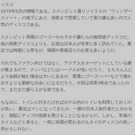
ィスコ
2015年5月の情報である。スクンビット通りソイ２０の「ウィンザー
スイート」の地下にあり、深夜まで営業していて夜の嬢も多いので人
気のディスコである。
スクンビット界隈のゴーゴーやカラオケ嬢たちの御用達ディスコだ。
他の深夜ディスコよりも、以前は日本人が非常に多く訪れていた。最
近では時期にも寄るが、韓国や香港辺りのお客も多いようだ。
それでもファラン向けではなく、アジア人をターゲットにしている嬢
が集まるので、ナンパなどにはハードルが低いだろう。 もちろん人に
より金銭が絡む場合は大いにあるが、普通にゴーゴーバーなどで連れ
出すよりも新鮮な出会いになるだろう。今回は深夜1時台であったの
で、まだまだ盛り上がる前である。
ちなみに、トイレに行きたければホテル内のトイレを利用しておくの
が良い。 最近はマシになってきたが、一般の日本人旅行者だと分かる
と、無駄にチップの強要を受けることになるからだ。しかし、常連の
タイ人などと来ると、一気に待遇が変わるのもタイのディスコの良い
所かもしれない。