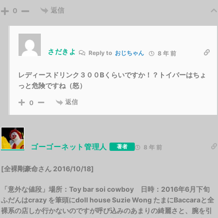
返信
0
さだきよ
Reply to
おじちゃん
8 年 前
レディースドリンク３００Bくらいですか！？トイバーはちょ
っと危険ですね（怒）
返信
0
ゴーゴーネット管理人
著者
8 年 前
[全裸剛豪命さん 2016/10/18]
「意外な値段」場所：Toy bar soi cowboy 日時：2016年6月下旬
ふだんはcrazy を筆頭にdoll house Suzie Wong たまにBaccaraと全
裸系の店しか行かないのですが呼び込みのあまりの綺麗さと、腕を引