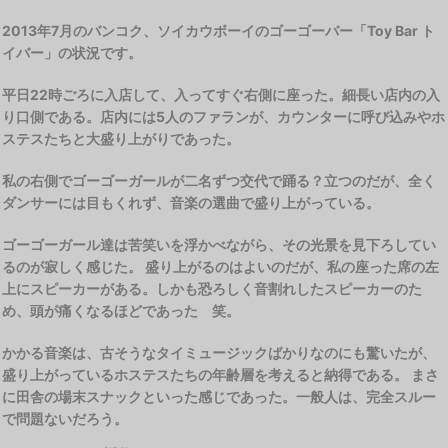
2013年7月のバンコク、ソイカウボーイのゴーゴーバー「Toy Bar ト
イバー」の状況です。
平日22時ごろに入店して、入ってすぐ右側に座った。細長い店内の入
り口側である。店内には5人のファランが、カウンターに呼び込みやホ
ステスたちと大盛り上がりであった。
私の右側でゴーゴーガールが二名ずつ交代で踊る？立つのだが、全く
ダンサーには目もくれず、音楽の選曲で盛り上がっている。
ゴーゴーガール達は苦笑いを浮かべながら、その光景を見下ろしてい
るのが寂しく感じた。 盛り上がるのはよいのだが、私の座った席の左
上にスピーカーがある。しかも恐ろしく音割れしたスピーカーのた
め、頭が痛くなるほどであった 笑。
かかる音楽は、古そうなタイミュージックばかりなのにも驚いたが、
盛り上がっているホステスたちの年齢層を考えると納得である。 まさ
に田舎の場末スナックといった感じであった。一般人は、完全スルー
で問題ないだろう。