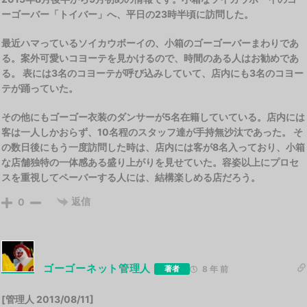
ーゴーバー「トイバー」へ、平日の23時半頃に訪問した。
最近ハマっているソイカウボーイの、小箱のゴーゴーバーまわりであ
る。案外可愛いコヨーテを見かけるので、時間のある人はお勧めであ
る。 表には3名のコヨーテが呼び込みしていて、店内にも3名のコヨー
テが踊っていた。
その他にもゴーゴー衣装のダンサーが5名在籍していている。店内には
客は一人しかおらず、10名程のスタッフ達が手持無沙汰であった。 そ
の数日後にもう一度訪問した時は、店内には客が8名入っており、小箱
な店舗独特の一体感ある盛り上がりを見せていた。容姿以上にプロセ
スを重視してペーバーする人には、結構楽しめる店だろう。
返信
0
ゴーゴーネット管理人
著者
8 年 前
[管理人 2013/08/11]