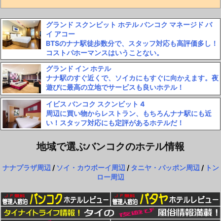
グランド スクンビット ホテル バンコク マネージド バ
イ アコー
BTSのナナ駅徒歩数分で、スタッフ対応も高評価多し！
コストパホーマンスはいうことない。
グランド イン ホテル
ナナ駅のすぐ近くで、ソイカにもすぐに向かえます。夜
遊びに最高の立地でサービスも良いホテル！
イビス バンコク スクンビット 4
周辺に買い物からレストラン、もちろんナナ駅にも近
い！スタッフ対応にも定評があるホテルだ！
地域で選ぶバンコクのホテル情報
ナナプラザ周辺
/
ソイ・カウボーイ周辺
/
タニヤ・パッポン周辺
/
トン
ロー周辺