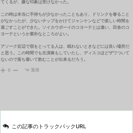
てくるが、嫌な印象は受けなかった。
この時は本当に手持ちが少なかったこともあり、ドリンクを奢ること
がなかったが、少ないチップをかけてジャンケンなどで楽しい時間を
過ごすことができた。ソイカウボーイのコヨーテとは違い、田舎のコ
ヨーテというか素朴なところがよい。
アソーク近辺で宿をとってる人は、眠れないときなどには良い場所だ
と思う。この時間でも生演奏もしていたし、ディスコほどザワついて
ないので落ち着いて飲むことが出来るだろう。
返信
0
この記事のトラックバックURL