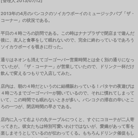
[管理人 2013/07/12]
2013年の4月のバンコクのソイカウボーイのミュージックパブ「ザ・
コーナー」の状況である。
平日の４時ごろの訪問である。この時はナナプラザで閉店まで遊んだ
後に、友人と食事をして眠れないので、完全に終わっているであろう
ソイカウボーイを覗きに行った。
通りはネオンも消えてゴーゴーバー営業時間とは全く別の通りになっ
ていたが、「ザ・コーナー」が営業していたので、ドリンク一杯だけ
飲んで変えるつもりで入店してみた。
店内は、朝の４時だというのに結構賑わっている！パタヤの夜遊びは
４時ごろまでゴーゴーバーが開いているので、それに慣れてしまって
いて、この時間でも眠れないときが多い。バンコクの滞在の辛いとこ
ろの一つが、閉店時間の早さである。
店内に入って右よりの丸テーブルにつくと、すぐにコヨーテが二人寄
ってきた。彼女たちは特別可愛いわけではないが、愛嬌があって客を
楽しまそうとしているのが伝わってくる。もちろんドリンク催促もし