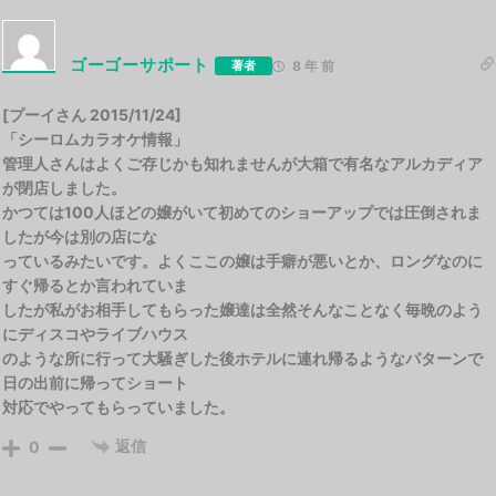
ゴーゴーサポート
著者
8 年 前
[プーイさん 2015/11/24]
「シーロムカラオケ情報」
管理人さんはよくご存じかも知れませんが大箱で有名なアルカディア
が閉店しました。
かつては100人ほどの嬢がいて初めてのショーアップでは圧倒されま
したが今は別の店にな
っているみたいです。よくここの嬢は手癖が悪いとか、ロングなのに
すぐ帰るとか言われていま
したが私がお相手してもらった嬢達は全然そんなことなく毎晩のよう
にディスコやライブハウス
のような所に行って大騒ぎした後ホテルに連れ帰るようなパターンで
日の出前に帰ってショート
対応でやってもらっていました。
返信
0