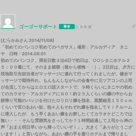
ゴーゴーサポート
著者
8 年 前
[むらかみさん 2014/11/08]
「初めてのバンコク初めてのペガサス」場所：アルカディア タニ
ヤ 日時：2014.08.01
初めてのバンコク、滞在日数３泊4日で初日は、○○シタニホテル２
５：００着にて、そのまま就寝（後から後悔・・）。2日目は、夕方に
現地取引先担当者がマッサージに連れて行ってくれましたが、健全マ
ッサージで期待外れ、もんもんしながらの会食中に元ツアコンの上司
が合流してからはエロエロ話スタートで、９時くらいにタニヤの初め
てのカラオケ・アルカディアにＧＯ！約２５人くらいの嬢の中からお
餅帰り可能のバッジを付けたロリロリ嬢を指名、黒髪細見１５０ｃｍ
くらいで宮○あおい似、他４人もそれぞれ嬢を指名してＶＩＰルーム
に潜入したが、もう早くあおい嬢をお餅したくてカラオケどころでは
無い・・・そんな雰囲気をさっしてか？１時間経過して上司から神の
声「おまえ明日早いから帰っていいぞ！」。大きく「ありがとうござ
います！」と言いながら、あおい嬢の手を握りホテルまで帰りまし