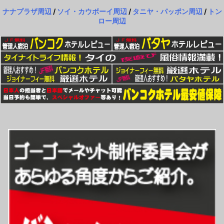
ナナプラザ周辺
/
ソイ・カウボーイ周辺
/
タニヤ・パッポン周辺
/
トン
ロー周辺