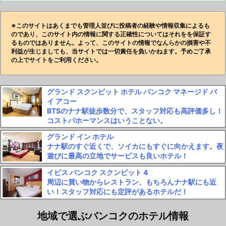
※このサイトはあくまでも管理人並びに投稿者の経験や情報収集によるも
のであり、このサイト内の情報に関する正確性についてはそれをを保証す
るものではありません。よって、このサイトの情報でなんらかの損害や不
利益が生じましても、当サイトでは一切責任を負いかねます。予めご了承
の上でサイトをご利用ください。
グランド スクンビット ホテル バンコク マネージド バ
イ アコー
BTSのナナ駅徒歩数分で、スタッフ対応も高評価多し！
コストパホーマンスはいうことない。
グランド イン ホテル
ナナ駅のすぐ近くで、ソイカにもすぐに向かえます。夜
遊びに最高の立地でサービスも良いホテル！
イビス バンコク スクンビット 4
周辺に買い物からレストラン、もちろんナナ駅にも近
い！スタッフ対応にも定評があるホテルだ！
地域で選ぶバンコクのホテル情報