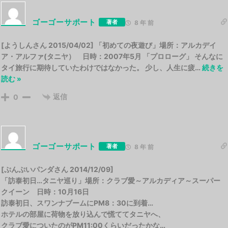
ゴーゴーサポート
著者
8 年 前
[ようしんさん 2015/04/02] 「初めての夜遊び」場所：アルカデイ
ア・アルファ(タニヤ） 日時：2007年5月 「プロローグ」 そんなに
タイ旅行に期待していたわけではなかった。 少し、人生に疲
…
続きを
読む »
返信
0
ゴーゴーサポート
著者
8 年 前
[ぷんぷいパンダさん 2014/12/09]
「訪泰初日…タニヤ巡り」場所：クラブ愛～アルカディア～スーパー
クイーン 日時：10月16日
訪泰初日、スワンナブームにPM8：30に到着…
ホテルの部屋に荷物を放り込んで慌ててタニヤへ、
クラブ愛についたのがPM11:00くらいだったかな…