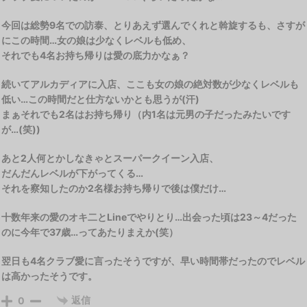
今回は総勢9名での訪泰、とりあえず選んでくれと斡旋するも、さすが
にこの時間…女の娘は少なくレベルも低め、
それでも4名お持ち帰りは愛の底力かなぁ？
続いてアルカディアに入店、ここも女の娘の絶対数が少なくレベルも
低い…この時間だと仕方ないかとも思うが(汗)
まぁそれでも2名はお持ち帰り（内1名は元男の子だったみたいです
が…(笑))
あと2人何とかしなきゃとスーパークイーン入店、
だんだんレベルが下がってくる…
それを察知したのか2名様お持ち帰りで後は僕だけ…
十数年来の愛のオキ二とLineでやりとり…出会った頃は23～4だった
のに今年で37歳…ってあたりまえか(笑）
翌日も4名クラブ愛に言ったそうですが、早い時間帯だったのでレベル
は高かったそうです。
返信
0