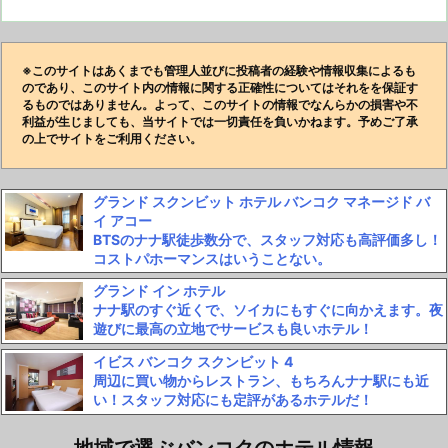
※このサイトはあくまでも管理人並びに投稿者の経験や情報収集によるも
のであり、このサイト内の情報に関する正確性についてはそれをを保証す
るものではありません。よって、このサイトの情報でなんらかの損害や不
利益が生じましても、当サイトでは一切責任を負いかねます。予めご了承
の上でサイトをご利用ください。
グランド スクンビット ホテル バンコク マネージド バ
イ アコー
BTSのナナ駅徒歩数分で、スタッフ対応も高評価多し！
コストパホーマンスはいうことない。
グランド イン ホテル
ナナ駅のすぐ近くで、ソイカにもすぐに向かえます。夜
遊びに最高の立地でサービスも良いホテル！
イビス バンコク スクンビット 4
周辺に買い物からレストラン、もちろんナナ駅にも近
い！スタッフ対応にも定評があるホテルだ！
地域で選ぶバンコクのホテル情報