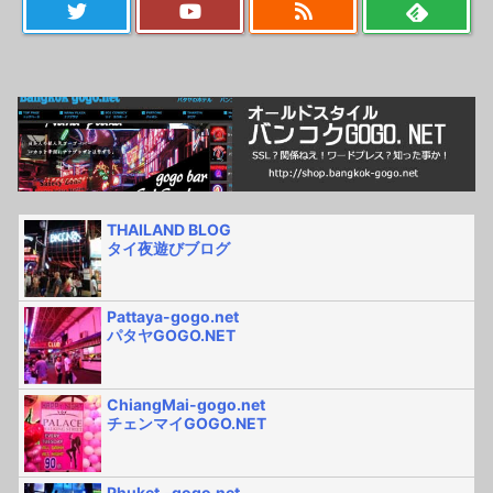
THAILAND BLOG
タイ夜遊びブログ
Pattaya-gogo.net
パタヤGOGO.NET
ChiangMai-gogo.net
チェンマイGOGO.NET
Phuket.-gogo.net