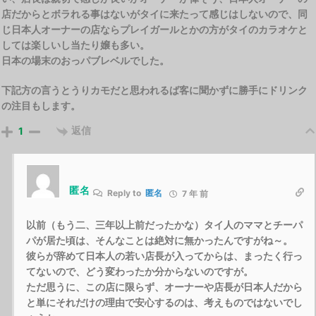
店だからとボラれる事はないがタイに来たって感じはしないので、同
じ日本人オーナーの店ならプレイガールとかの方がタイのカラオケと
しては楽しいし当たり嬢も多い。
日本の場末のおっパブレベルでした。
下記方の言うとうりカモだと思われるば客に聞かずに勝手にドリンク
の注目もします。
返信
1
匿名
Reply to
匿名
7 年 前
以前（もう二、三年以上前だったかな）タイ人のママとチーパ
パが居た頃は、そんなことは絶対に無かったんですがね～。
彼らが辞めて日本人の若い店長が入ってからは、まったく行っ
てないので、どう変わったか分からないのですが。
ただ思うに、この店に限らず、オーナーや店長が日本人だから
と単にそれだけの理由で安心するのは、考えものではないでし