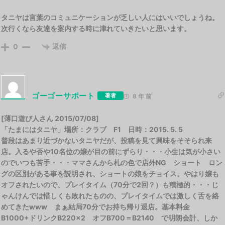
タニヤは言葉のコミュニケーションが乏しい人にはいいでしょうね。
次行くなら友達を案内する時に津れていきたいと思います。
返信
0
ゴーゴーサポート
著者
8 年 前
[薄口遊び人さん 2015/07/08]
「たまにはタニヤ」場所：クラブ F1 日時：2015. 5. 5
普段はあまり近づかないタニヤだが、投稿を見て興味をそそられ来
店。入るや否や10名位の嬢が目の前にずらり・・・小生は気が小さい
のでいつも苦手・・・ママさんから札の色で店外NG ショート ロン
グの区別がある事を説明され、ショートの娘をチョイス。やはり嬢も
オフされたいので、プレイタイム（70分で2回？）も積極的・・・じ
ゃんけんでは惜しくも敗れたものの、プレイタイムでは激しく舌を絡
めてきたwww まぁ結局70分でお持ち帰り退店。基本料金
B1000+ドリンクB220×2 オフB700＝B2140 で明朗会計、しか