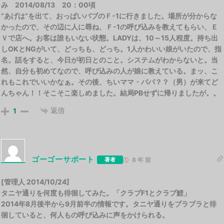
み 2014/08/13 20：00頃
”あげは”を出て、おっぱいパブのＦ-1に行きました。場所が分からな
かったので、その辺に人に尋ね、Ｆ-1の呼び込みを教えてもらい、Ｅ
Ｖで店へ。お客は誰もいない状態。LADYは、10～15人程度。持ち出
しOKとNGがいて、どっちも、どっち。1人かわいい娘がいたので、指
名。話をすると、今日が初日とのこと。システムがわからないと。当
然、自分も初めてなので、呼び込みの人が娘に教えている。まッ、こ
れもこれでいいかなぁ。その後、ちいママ・パパ？？（男）が来てど
んちゃん！！そこそこ楽しめました。結局PBせずに帰りましたが。。
返信
1
ゴーゴーサポート
著者
8 年 前
[管理人 2014/10/24]
タニヤ通りを何度も徘徊してみた。「クラブF1とクラブ鯉」
2014年8月後半から9月前半の情報です。タニヤ通りをブラブラと徘
徊していると、何人もの呼び込みに声をかけられる。