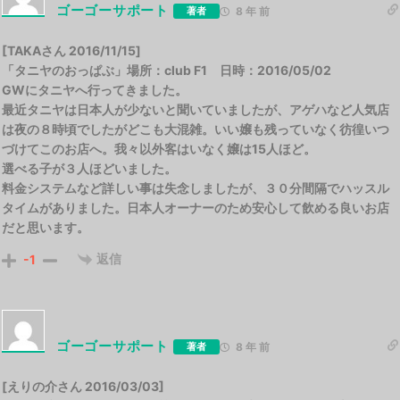
ゴーゴーサポート
著者
8 年 前
[TAKAさん 2016/11/15]
「タニヤのおっぱぶ」場所：club F1 日時：2016/05/02
GWにタニヤへ行ってきました。
最近タニヤは日本人が少ないと聞いていましたが、アゲハなど人気店
は夜の８時頃でしたがどこも大混雑。いい嬢も残っていなく彷徨いつ
づけてこのお店へ。我々以外客はいなく嬢は15人ほど。
選べる子が３人ほどいました。
料金システムなど詳しい事は失念しましたが、３０分間隔でハッスル
タイムがありました。日本人オーナーのため安心して飲める良いお店
だと思います。
返信
-1
ゴーゴーサポート
著者
8 年 前
[えりの介さん 2016/03/03]