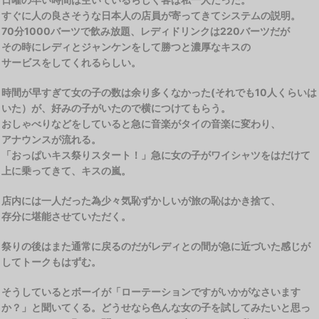
すぐに人の良さそうな日本人の店員が寄ってきてシステムの説明。
70分1000バーツで飲み放題、レディドリンクは220バーツだが
その時にレディとジャンケンをして勝つと濃厚なキスの
サービスをしてくれるらしい。
時間が早すぎて女の子の数は余り多くなかった(それでも10人くらいは
いた）が、好みの子がいたので横につけてもらう。
おしゃべりなどをしていると急に音楽がタイの音楽に変わり、
アナウンスが流れる。
「おっぱいキス祭りスタート！」急に女の子がワイシャツをはだけて
上に乗ってきて、キスの嵐。
店内には一人だった為少々気恥ずかしいが旅の恥はかき捨て、
存分に堪能させていただく。
祭りの後はまた通常に戻るのだがレディとの間が急に近づいた感じが
してトークもはずむ。
そうしているとボーイが「ローテーションですがいかがなさいます
か？」と聞いてくる。どうせなら色んな女の子を試してみたいと思っ