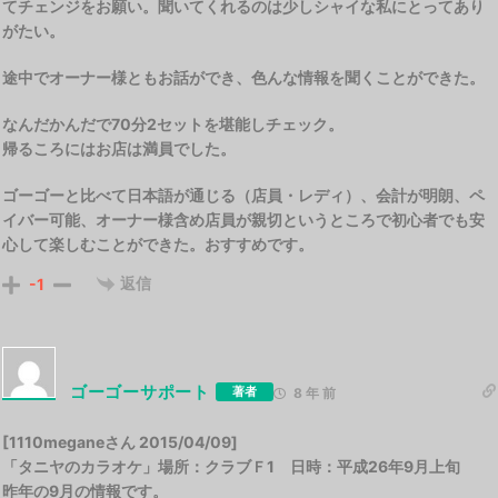
てチェンジをお願い。聞いてくれるのは少しシャイな私にとってあり
がたい。
途中でオーナー様ともお話ができ、色んな情報を聞くことができた。
なんだかんだで70分2セットを堪能しチェック。
帰るころにはお店は満員でした。
ゴーゴーと比べて日本語が通じる（店員・レディ）、会計が明朗、ペ
イバー可能、オーナー様含め店員が親切というところで初心者でも安
心して楽しむことができた。おすすめです。
返信
-1
ゴーゴーサポート
著者
8 年 前
[1110meganeさん 2015/04/09]
「タニヤのカラオケ」場所：クラブＦ1 日時：平成26年9月上旬
昨年の9月の情報です。