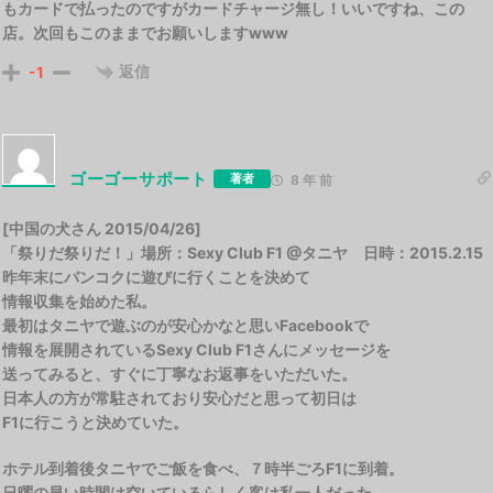
もカードで払ったのですがカードチャージ無し！いいですね、この
店。次回もこのままでお願いしますwww
返信
-1
ゴーゴーサポート
著者
8 年 前
[中国の犬さん 2015/04/26]
「祭りだ祭りだ！」場所：Sexy Club F1 @タニヤ 日時：2015.2.15
昨年末にバンコクに遊びに行くことを決めて
情報収集を始めた私。
最初はタニヤで遊ぶのが安心かなと思いFacebookで
情報を展開されているSexy Club F1さんにメッセージを
送ってみると、すぐに丁寧なお返事をいただいた。
日本人の方が常駐されており安心だと思って初日は
F1に行こうと決めていた。
ホテル到着後タニヤでご飯を食べ、７時半ごろF1に到着。
日曜の早い時間は空いているらしく客は私一人だった。