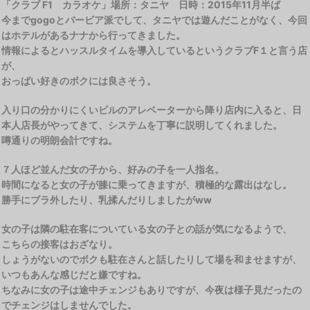
「クラブ F1 カラオケ」場所：タニヤ 日時：2015年11月半ば
今までgogoとバービア派でして、タニヤでは遊んだことがなく、今回
はホテルがあるナナから行ってきました。
情報によるとハッスルタイムを導入しているというクラブF１と言う店
が、
おっぱい好きのボクには良さそう。
入り口の分かりにくいビルのアレベーターから降り店内に入ると、日
本人店長がやってきて、システムを丁寧に説明してくれました。
噂通りの明朗会計ですね。
７人ほど並んだ女の子から、好みの子を一人指名。
時間になると女の子が膝に乗ってきますが、積極的な露出はなし。
勝手にブラ外したり、乳揉んだりしましたがww
女の子は隣の駐在客についている女の子との話が気になるようで、
こちらの接客はおざなり。
しょうがないのでボクも駐在さんと話したりして場を和ませますが、
いつもあんな感じだと嫌ですね。
ちなみに女の子は途中チェンジもありですが、今夜は様子見だったの
でチェンジはしませんでした。