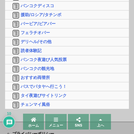
バンコクディスコ
援助/ロシア/タチンボ
バービア/ビアバー
フェラチオバー
デリヘル/その他
読者体験記
バンコク夜遊び人気投票
バンコクの観光地
おすすめ両替所
バスでパタヤへ行こう！
タイ夜遊びサイトリンク
チェンマイ風俗
10
メニュー
SNS
上へ
ホーム
プライバシーポリシー