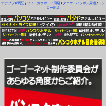
ナナプラザ周辺
/
ソイ・カウボーイ周辺
/
タニヤ・パッポン周辺
/
トン
ロー周辺