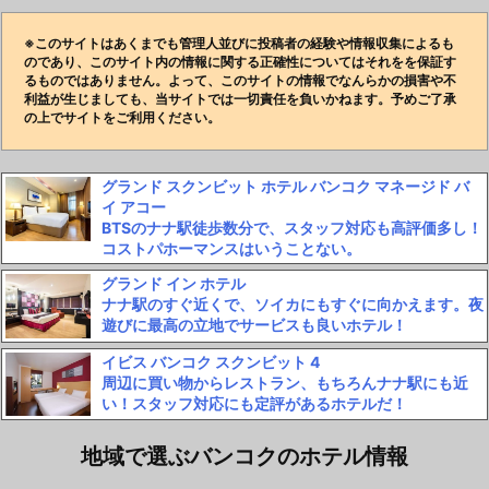
※このサイトはあくまでも管理人並びに投稿者の経験や情報収集によるも
のであり、このサイト内の情報に関する正確性についてはそれをを保証す
るものではありません。よって、このサイトの情報でなんらかの損害や不
利益が生じましても、当サイトでは一切責任を負いかねます。予めご了承
の上でサイトをご利用ください。
グランド スクンビット ホテル バンコク マネージド バ
イ アコー
BTSのナナ駅徒歩数分で、スタッフ対応も高評価多し！
コストパホーマンスはいうことない。
グランド イン ホテル
ナナ駅のすぐ近くで、ソイカにもすぐに向かえます。夜
遊びに最高の立地でサービスも良いホテル！
イビス バンコク スクンビット 4
周辺に買い物からレストラン、もちろんナナ駅にも近
い！スタッフ対応にも定評があるホテルだ！
地域で選ぶバンコクのホテル情報