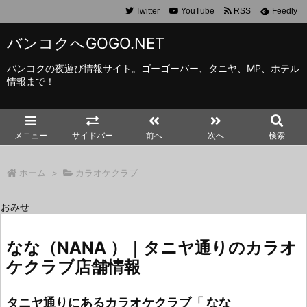
Twitter
YouTube
RSS
Feedly
バンコクへGOGO.NET
バンコクの夜遊び情報サイト。ゴーゴーバー、タニヤ、MP、ホテル
情報まで！
メニュー
サイドバー
前へ
次へ
検索
ホーム
>
カラオケクラブ
おみせ
なな（NANA ）｜タニヤ通りのカラオ
ケクラブ店舗情報
タニヤ通りにあるカラオケクラブ「 なな