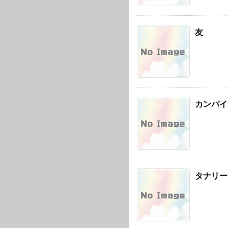
友
カンパイ
タナリー