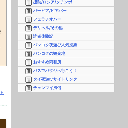
援助/ロシア/タチンボ
バービア/ビアバー
ま
フェラチオバー
デリヘル/その他
兼
読者体験記
バンコク夜遊び人気投票
し
バンコクの観光地
おすすめ両替所
バスでパタヤへ行こう！
ヤ
タイ夜遊びサイトリンク
チェンマイ風俗
ト