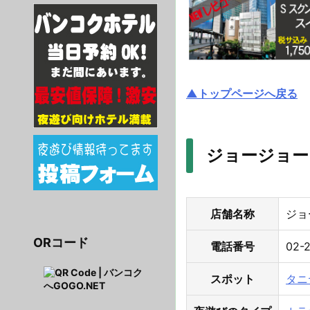
▲トップページへ戻る
ジョージョー（
店舗名称
ジョ
ORコード
電話番号
02-
スポット
タニ