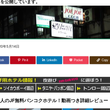
報
を公開しています。
20年5月14日
ook
Pin it
LinkedIn
Pocket
Copy
管理人のJF無料バンコクホテル！動画つき詳細レビュー