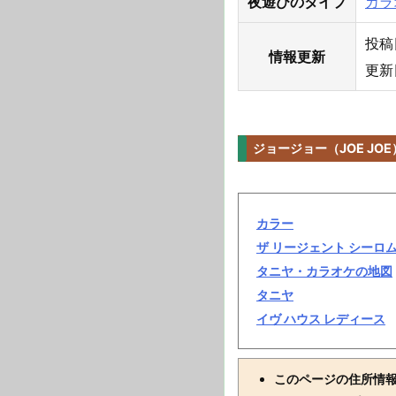
夜遊びのタイプ
カラ
投稿日
情報更新
更新日
ジョージョー（JOE J
カラー
ザ リージェント シーロム
タニヤ・カラオケの地図
タニヤ
イヴ ハウス レディース
このページの住所情