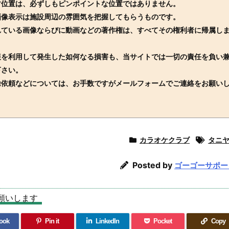
す位置は、必ずしもピンポイントな位置ではありません。
画像表示は施設周辺の雰囲気を把握してもらうものです。
れている画像ならびに動画などの著作権は、すべてその権利者に帰属し
報を利用して発生した如何なる損害も、当サイトでは一切の責任を負い
下さい。
除依頼などについては、お手数ですがメールフォームでご連絡をお願い
カラオケクラブ
タニ
Posted by
ゴーゴーサポー
願いします
ook
Pin it
LinkedIn
Pocket
Copy