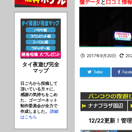
舗データ
と
口コミ情
2017年9月20日
20
タイ夜遊び完全
マップ
Twitter
Faceb
日ごろから投稿して
頂いている方々に、
感謝の気持ちをこめ
た、ゴーゴーネット
制作委員会が全力で
作成しました。
詳細
はこちら
12/22更新！