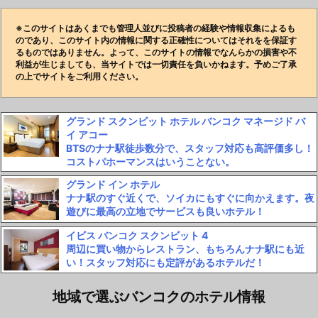
※このサイトはあくまでも管理人並びに投稿者の経験や情報収集によるも
のであり、このサイト内の情報に関する正確性についてはそれをを保証す
るものではありません。よって、このサイトの情報でなんらかの損害や不
利益が生じましても、当サイトでは一切責任を負いかねます。予めご了承
の上でサイトをご利用ください。
グランド スクンビット ホテル バンコク マネージド バ
イ アコー
BTSのナナ駅徒歩数分で、スタッフ対応も高評価多し！
コストパホーマンスはいうことない。
グランド イン ホテル
ナナ駅のすぐ近くで、ソイカにもすぐに向かえます。夜
遊びに最高の立地でサービスも良いホテル！
イビス バンコク スクンビット 4
周辺に買い物からレストラン、もちろんナナ駅にも近
い！スタッフ対応にも定評があるホテルだ！
地域で選ぶバンコクのホテル情報