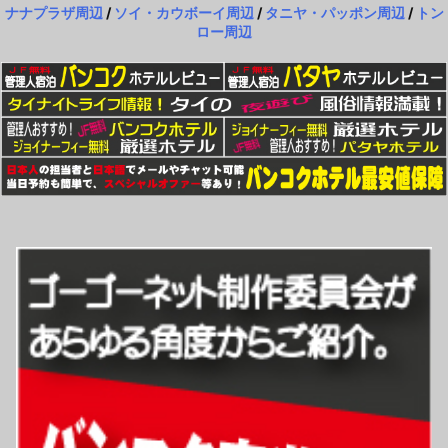
ナナプラザ周辺
/
ソイ・カウボーイ周辺
/
タニヤ・パッポン周辺
/
トン
ロー周辺