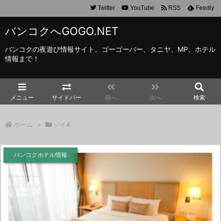
Twitter
YouTube
RSS
Feedly
バンコクへGOGO.NET
バンコクの夜遊び情報サイト。ゴーゴーバー、タニヤ、MP、ホテル
情報まで！
メニュー
サイドバー
前へ
次へ
検索
ホーム
>
ソイ4
バンコクホテル情報