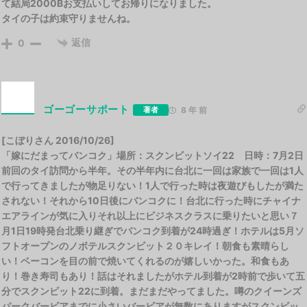
て結局2000Bお支払いしてお帰りになりました。
タイの子は約束守りませんね。
返信
0
ゴーゴーサポート
著者
8 年 前
[こぼりさん 2016/10/26]
「嫁にだまってバンコク」場所：スクンビットソイ22 日時：7月2日
前回のタイ訪問から半年。その半年内に台北に一回は家族で一回は1人
で行ってきましたが物足りない！1人で行った時は夜遊びもしたが満た
されない！それから10日後にバンコクに！台北に行った時にチャイナ
エアラインが気に入りそれ以上にビジネスクラスに乗りたいと思い７
月1日19時発台北乗り継ぎでバンコク到着が24時過ぎ！ホテルは5月ソ
フトオープンのノボテルスクンビット２０キレイ！朝食も素晴らし
い！ベーコンを目の前で焼いてくれるのが嬉しいかった。和食もあ
り！巻き寿司もあり！話はそれましたがホテル到着が2時前で歩いて五
分でスクンビット22に到着。まだまだやってました。噂のクイーンズ
パークバービアまでに小さいバービアが無数にありますがスクンビッ