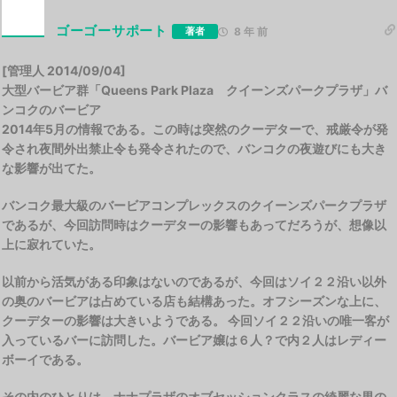
ゴーゴーサポート
著者
8 年 前
[管理人 2014/09/04]
大型バービア群「Queens Park Plaza クイーンズパークプラザ」バ
ンコクのバービア
2014年5月の情報である。この時は突然のクーデターで、戒厳令が発
令され夜間外出禁止令も発令されたので、バンコクの夜遊びにも大き
な影響が出てた。
バンコク最大級のバービアコンプレックスのクイーンズパークプラザ
であるが、今回訪問時はクーデターの影響もあってだろうが、想像以
上に寂れていた。
以前から活気がある印象はないのであるが、今回はソイ２２沿い以外
の奥のバービアは占めている店も結構あった。オフシーズンな上に、
クーデターの影響は大きいようである。 今回ソイ２２沿いの唯一客が
入っているバーに訪問した。バービア嬢は６人？で内２人はレディー
ボーイである。
その内のひとりは、ナナプラザのオブセッションクラスの綺麗な男の