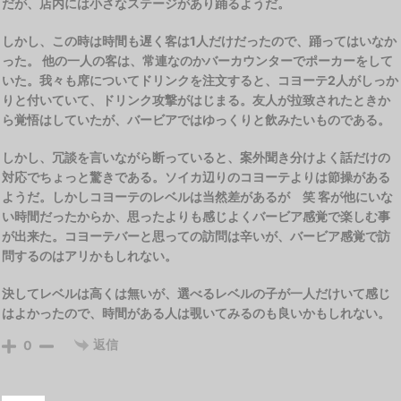
だが、店内には小さなステージがあり踊るようだ。
しかし、この時は時間も遅く客は1人だけだったので、踊ってはいなか
った。 他の一人の客は、常連なのかバーカウンターでポーカーをして
いた。我々も席についてドリンクを注文すると、コヨーテ2人がしっか
りと付いていて、ドリンク攻撃がはじまる。友人が拉致されたときか
ら覚悟はしていたが、バービアではゆっくりと飲みたいものである。
しかし、冗談を言いながら断っていると、案外聞き分けよく話だけの
対応でちょっと驚きである。ソイカ辺りのコヨーテよりは節操がある
ようだ。しかしコヨーテのレベルは当然差があるが 笑 客が他にいな
い時間だったからか、思ったよりも感じよくバービア感覚で楽しむ事
が出来た。コヨーテバーと思っての訪問は辛いが、バービア感覚で訪
問するのはアリかもしれない。
決してレベルは高くは無いが、選べるレベルの子が一人だけいて感じ
はよかったので、時間がある人は覗いてみるのも良いかもしれない。
返信
0